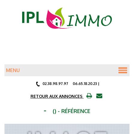
MENU
ACCUEIL
02.38.98.97.97 06.65.18.20.23 |
ANNONCES
RETOUR AUX ANNONCES
-
() - RÉFÉRENCE
SERVICES LOCATAIRES